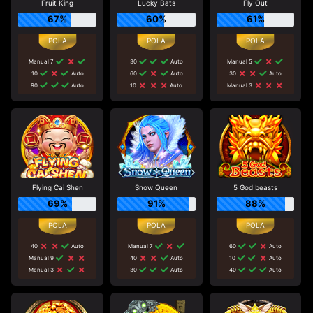
Fruit King
Lucky Bats
Fly Out
67%
60%
61%
Manual 7
30
Auto
Manual 5
10
Auto
60
Auto
30
Auto
90
Auto
10
Auto
Manual 3
Flying Cai Shen
Snow Queen
5 God beasts
69%
91%
88%
40
Auto
Manual 7
60
Auto
Manual 9
40
Auto
10
Auto
Manual 3
30
Auto
40
Auto