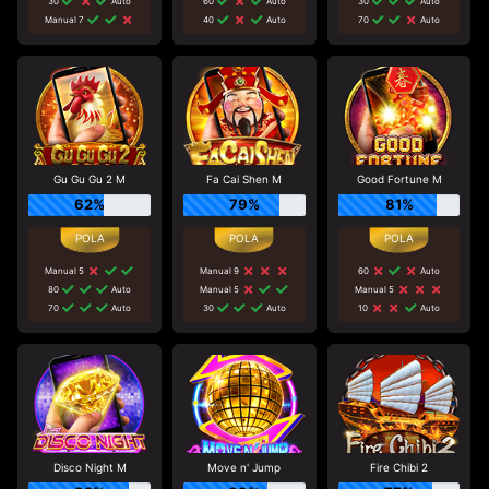
30
Auto
60
Auto
30
Auto
Manual 7
40
Auto
70
Auto
Gu Gu Gu 2 M
Fa Cai Shen M
Good Fortune M
62%
79%
81%
Manual 5
Manual 9
60
Auto
80
Auto
Manual 5
Manual 5
70
Auto
30
Auto
10
Auto
Disco Night M
Move n' Jump
Fire Chibi 2