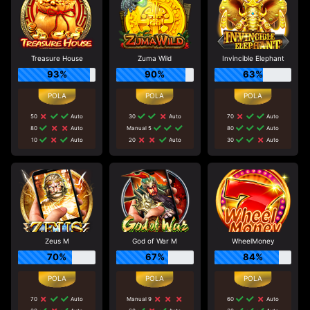
Treasure House
Zuma Wild
Invincible Elephant
93%
90%
63%
50
Auto
30
Auto
70
Auto
80
Auto
Manual 5
80
Auto
10
Auto
20
Auto
30
Auto
Zeus M
God of War M
WheelMoney
70%
67%
84%
70
Auto
Manual 9
60
Auto