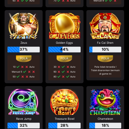
60
Auto
70
Auto
Manual 9
Zeus
Golden Eggs
Fa Cai Shen
37%
44%
10%
10
Auto
30
Auto
Pola tidak tersedia !
Tidak disarankan bermain
Manual 5
90
Auto
di game ini
50
Auto
80
Auto
Rave Jump
Treasure Bowl
Chameleon
32%
28%
18%