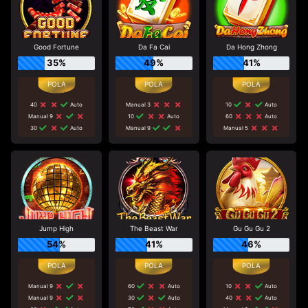
Good Fortune
Da Fa Cai
Da Hong Zhong
35%
49%
41%
40
Auto
Manual 3
10
Auto
Manual 9
10
Auto
60
Auto
30
Auto
Manual 9
Manual 5
Jump High
The Beast War
Gu Gu Gu 2
54%
41%
46%
Manual 9
60
Auto
10
Auto
Manual 9
30
Auto
40
Auto