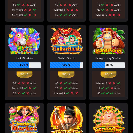
50
Auto
60
Auto
10
Auto
Manual 5
Manual 5
60
Auto
Manual 9
20
Auto
Manual 9
Hot Pinatas
Dollar Bomb
King Kong Shake
63%
92%
38%
90
Auto
30
Auto
Manual 7
Manual 5
70
Auto
10
Auto
70
Auto
Manual 9
80
Auto