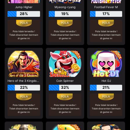
Jump Higher
Myeong-ryang
Football Fever M
28%
19%
17%
Pola tidak tersedia !
Pola tidak tersedia !
Pola tidak tersedia !
Tidak disarankan bermain
Tidak disarankan bermain
Tidak disarankan bermain
di game ini
di game ini
di game ini
Hero of the 3 Kingdoms - Cao Cao
Coin Spinner
Hot DJ
22%
32%
21%
Pola tidak tersedia !
Pola tidak tersedia !
Pola tidak tersedia !
Tidak disarankan bermain
Tidak disarankan bermain
Tidak disarankan bermain
di game ini
di game ini
di game ini