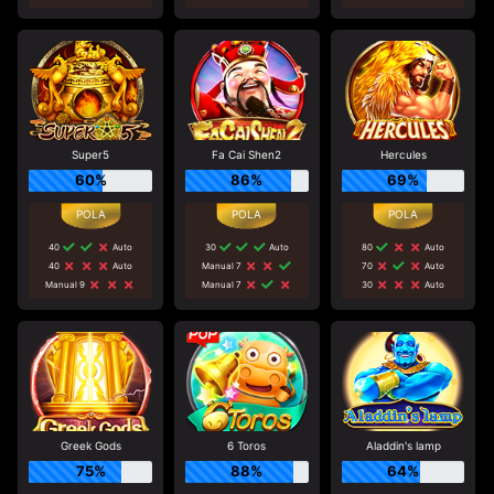
Super5
Fa Cai Shen2
Hercules
60%
86%
69%
40
Auto
30
Auto
80
Auto
40
Auto
Manual 7
70
Auto
Manual 9
Manual 7
30
Auto
Greek Gods
6 Toros
Aladdin's lamp
75%
88%
64%