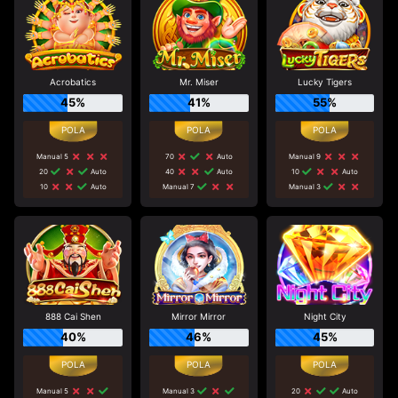
Acrobatics
Mr. Miser
Lucky Tigers
45%
41%
55%
Manual 5
70
Auto
Manual 9
20
Auto
40
Auto
10
Auto
10
Auto
Manual 7
Manual 3
888 Cai Shen
Mirror Mirror
Night City
40%
46%
45%
Manual 5
Manual 3
20
Auto