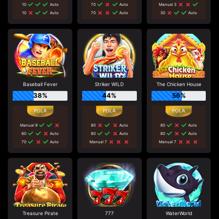
10
Auto
70
Auto
Manual 3
10
Auto
70
Auto
30
Auto
Baseball Fever
Striker WILD
The Chicken House
38%
44%
56%
Manual 9
80
Auto
80
Auto
60
Auto
80
Auto
80
Auto
70
Auto
Manual 7
Manual 7
Treasure Pirate
777
WaterWorld