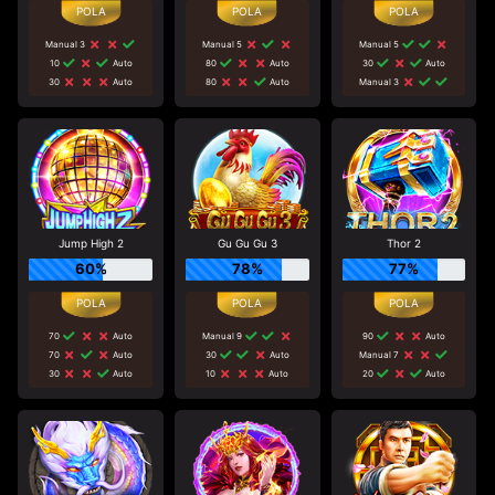
Manual 3
Manual 5
Manual 5
10
Auto
80
Auto
30
Auto
30
Auto
80
Auto
Manual 3
Jump High 2
Gu Gu Gu 3
Thor 2
60%
78%
77%
70
Auto
Manual 9
90
Auto
70
Auto
30
Auto
Manual 7
30
Auto
10
Auto
20
Auto