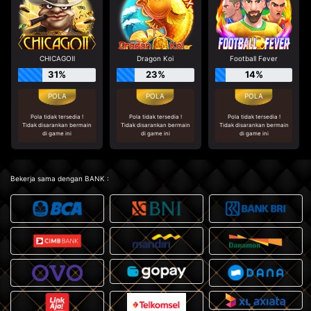
CHICAGOⅡ
Dragon Koi
Football Fever
31%
23%
14%
Pola tidak tersedia !
Pola tidak tersedia !
Pola tidak tersedia !
Tidak disarankan bermain
Tidak disarankan bermain
Tidak disarankan bermain
di game ini
di game ini
di game ini
Bekerja sama dengan BANK :