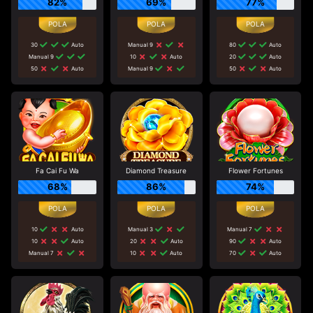
82%
69%
77%
30
Auto
Manual 9
80
Auto
Manual 9
10
Auto
20
Auto
50
Auto
Manual 9
50
Auto
Fa Cai Fu Wa
Diamond Treasure
Flower Fortunes
68%
86%
74%
10
Auto
Manual 3
Manual 7
10
Auto
20
Auto
90
Auto
Manual 7
10
Auto
70
Auto