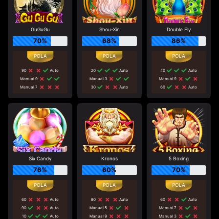
GuGuGu
Shou-Xin
Double Fly
70%
68%
86%
90
Auto
20
Auto
40
Auto
Manual 9
Manual 3
Manual 9
Manual 7
30
Auto
60
Auto
Six Candy
Kronos
5 Boxing
76%
60%
70%
60
Auto
80
Auto
60
Auto
90
Auto
Manual 5
Manual 7
10
Auto
Manual 9
Manual 3