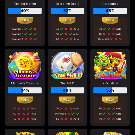
Floating Market
Detective Dee 2
Acrobatics
40%
52%
48%
Manual 5
40
Auto
30
Auto
Manual 9
10
Auto
10
Auto
Manual 9
60
Auto
Manual 9
Mummy's Treasure
Thai HILO
K.O. Island
44%
48%
55%
40
Auto
10
Auto
80
Auto
50
Auto
Manual 5
10
Auto
10
Auto
80
Auto
70
Auto