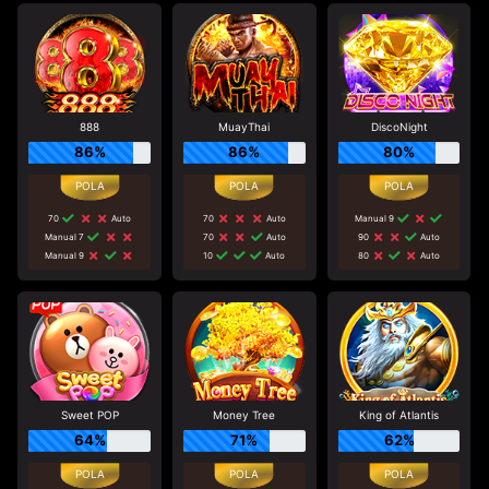
888
MuayThai
DiscoNight
86%
86%
80%
70
Auto
70
Auto
Manual 9
Manual 7
70
Auto
90
Auto
Manual 9
10
Auto
80
Auto
Sweet POP
Money Tree
King of Atlantis
64%
71%
62%