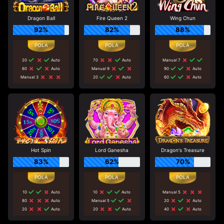
Dragon Ball
Fire Queen 2
Wing Chun
92%
82%
88%
20
Auto
70
Auto
Manual 7
60
Auto
Manual 9
90
Auto
Manual 3
20
Auto
60
Auto
Hot Spin
Lord Ganesha
Dragon's Treasure
83%
62%
70%
10
Auto
10
Auto
Manual 5
80
Auto
Manual 5
20
Auto
20
Auto
20
Auto
40
Auto