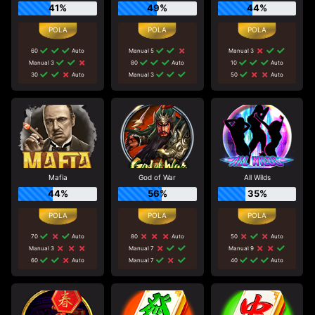
41%
49%
44%
60
Auto
Manual 5
Manual 3
Manual 3
80
Auto
10
Auto
30
Auto
Manual 3
50
Auto
Mafia
God of War
All Wilds
44%
56%
35%
70
Auto
80
Auto
50
Auto
Manual 3
Manual 7
Manual 9
60
Auto
Manual 7
40
Auto