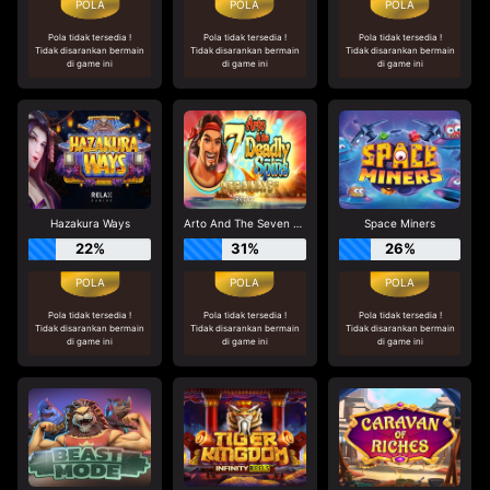
Pola tidak tersedia !
Pola tidak tersedia !
Pola tidak tersedia !
Tidak disarankan bermain
Tidak disarankan bermain
Tidak disarankan bermain
di game ini
di game ini
di game ini
Hazakura Ways
Arto And The Seven Deadly Spins Megaways
Space Miners
22%
31%
26%
Pola tidak tersedia !
Pola tidak tersedia !
Pola tidak tersedia !
Tidak disarankan bermain
Tidak disarankan bermain
Tidak disarankan bermain
di game ini
di game ini
di game ini