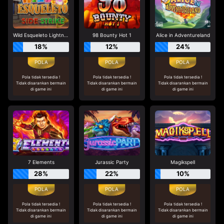
Wild Esqueleto Lightning Chase
98 Bounty Hot 1
Alice in Adventureland
18%
12%
24%
Pola tidak tersedia !
Pola tidak tersedia !
Pola tidak tersedia !
Tidak disarankan bermain
Tidak disarankan bermain
Tidak disarankan bermain
di game ini
di game ini
di game ini
7 Elements
Jurassic Party
Magikspell
28%
22%
10%
Pola tidak tersedia !
Pola tidak tersedia !
Pola tidak tersedia !
Tidak disarankan bermain
Tidak disarankan bermain
Tidak disarankan bermain
di game ini
di game ini
di game ini