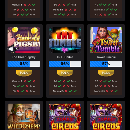
Manual 5
60
Auto
40
Auto
10
Auto
Manual 5
Manual 3
20
Auto
40
Auto
40
Auto
The Great Pigsby
TNT Tumble
Tower Tumble
68%
66%
57%
Manual 7
80
Auto
70
Auto
50
Auto
20
Auto
80
Auto
60
Auto
Manual 3
Manual 5