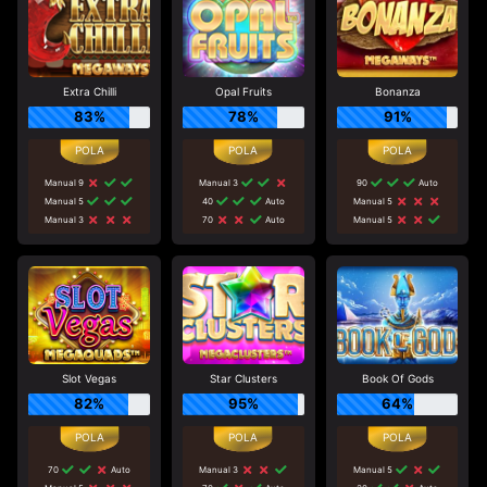
Extra Chilli
Opal Fruits
Bonanza
83%
78%
91%
Manual 9
Manual 3
90
Auto
Manual 5
40
Auto
Manual 5
Manual 3
70
Auto
Manual 5
Slot Vegas
Star Clusters
Book Of Gods
82%
95%
64%
70
Auto
Manual 3
Manual 5