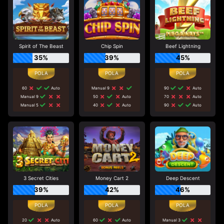
Spirit of The Beast
Chip Spin
Beef Lightning
35%
39%
45%
60
Auto
Manual 9
90
Auto
Manual 9
50
Auto
70
Auto
Manual 5
40
Auto
90
Auto
3 Secret Cities
Money Cart 2
Deep Descent
39%
42%
46%
20
Auto
60
Auto
Manual 3