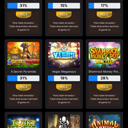
31%
15%
17%
Pola tidak tersedia !
Pola tidak tersedia !
Pola tidak tersedia !
Tidak disarankan bermain
Tidak disarankan bermain
Tidak disarankan bermain
di game ini
di game ini
di game ini
4 Secret Pyramids
Vegas Megaways
Shamrock Money Pot 10K Ways
31%
19%
28%
Pola tidak tersedia !
Pola tidak tersedia !
Pola tidak tersedia !
Tidak disarankan bermain
Tidak disarankan bermain
Tidak disarankan bermain
di game ini
di game ini
di game ini