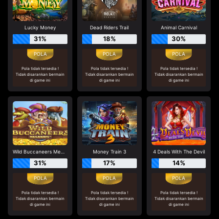
Lucky Money
Dead Riders Trail
Animal Carnival
31%
18%
30%
Pola tidak tersedia !
Pola tidak tersedia !
Pola tidak tersedia !
Tidak disarankan bermain
Tidak disarankan bermain
Tidak disarankan bermain
di game ini
di game ini
di game ini
Wild Buccaneers Megaways
Money Train 3
4 Deals With The Devil
31%
17%
14%
Pola tidak tersedia !
Pola tidak tersedia !
Pola tidak tersedia !
Tidak disarankan bermain
Tidak disarankan bermain
Tidak disarankan bermain
di game ini
di game ini
di game ini