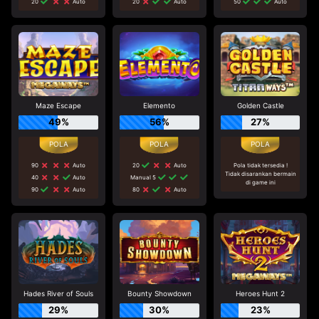
20
Auto
20
Auto
50
Auto
Maze Escape
Elemento
Golden Castle
49%
56%
27%
90
Auto
20
Auto
Pola tidak tersedia !
Tidak disarankan bermain
40
Auto
Manual 5
di game ini
90
Auto
80
Auto
Hades River of Souls
Bounty Showdown
Heroes Hunt 2
29%
30%
23%