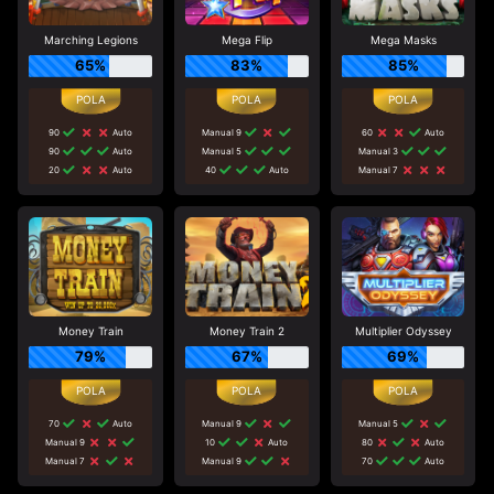
Marching Legions
Mega Flip
Mega Masks
65%
83%
85%
90
Auto
Manual 9
60
Auto
90
Auto
Manual 5
Manual 3
20
Auto
40
Auto
Manual 7
Money Train
Money Train 2
Multiplier Odyssey
79%
67%
69%
70
Auto
Manual 9
Manual 5
Manual 9
10
Auto
80
Auto
Manual 7
Manual 9
70
Auto