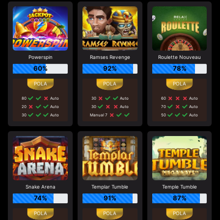
Powerspin
Ramses Revenge
Roulette Nouveau
60%
92%
78%
80
Auto
30
Auto
60
Auto
20
Auto
30
Auto
70
Auto
30
Auto
Manual 7
50
Auto
Snake Arena
Templar Tumble
Temple Tumble
74%
91%
87%