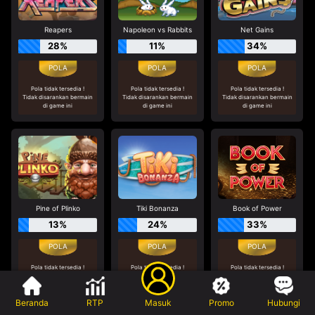
Reapers
Napoleon vs Rabbits
Net Gains
28%
11%
34%
Pola tidak tersedia !
Pola tidak tersedia !
Pola tidak tersedia !
Tidak disarankan bermain
Tidak disarankan bermain
Tidak disarankan bermain
di game ini
di game ini
di game ini
Pine of Plinko
Tiki Bonanza
Book of Power
13%
24%
33%
Pola tidak tersedia !
Pola tidak tersedia !
Pola tidak tersedia !
Tidak disarankan bermain
Tidak disarankan bermain
Tidak disarankan bermain
di game ini
di game ini
di game ini
Beranda
RTP
Masuk
Promo
Hubungi