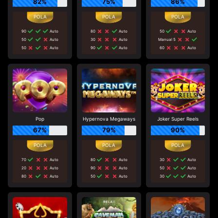
82%
75%
86%
90
Auto
80
Auto
50
Auto
50
Auto
30
Auto
Manual 5
50
Auto
90
Auto
60
Auto
Pop
Hypernova Megaways
Joker Super Reels
67%
79%
90%
70
Auto
80
Auto
30
Auto
20
Auto
90
Auto
50
Auto
80
Auto
50
Auto
30
Auto