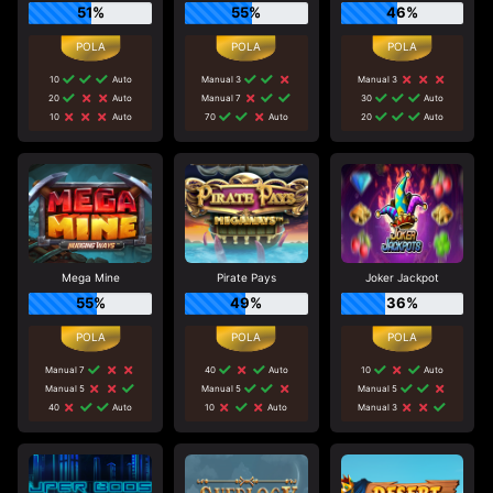
51%
55%
46%
10
Auto
Manual 3
Manual 3
20
Auto
Manual 7
30
Auto
10
Auto
70
Auto
20
Auto
Mega Mine
Pirate Pays
Joker Jackpot
55%
49%
36%
Manual 7
40
Auto
10
Auto
Manual 5
Manual 5
Manual 5
40
Auto
10
Auto
Manual 3