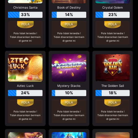
Christmas Santa
Book of Destiny
Crystal Golem
33%
14%
23%
Pola tidak tersedia !
Pola tidak tersedia !
Pola tidak tersedia !
Tidak disarankan bermain
Tidak disarankan bermain
Tidak disarankan bermain
di game ini
di game ini
di game ini
Aztec Luck
Mystery Stacks
The Golden Sail
24%
10%
18%
Pola tidak tersedia !
Pola tidak tersedia !
Pola tidak tersedia !
Tidak disarankan bermain
Tidak disarankan bermain
Tidak disarankan bermain
di game ini
di game ini
di game ini