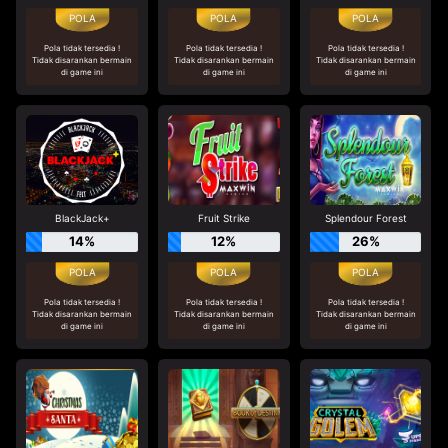
Pola tidak tersedia !
Pola tidak tersedia !
Pola tidak tersedia !
Tidak disarankan bermain
Tidak disarankan bermain
Tidak disarankan bermain
di game ini
di game ini
di game ini
BlackJack+
Fruit Strike
Splendour Forest
14%
12%
26%
Pola tidak tersedia !
Pola tidak tersedia !
Pola tidak tersedia !
Tidak disarankan bermain
Tidak disarankan bermain
Tidak disarankan bermain
di game ini
di game ini
di game ini