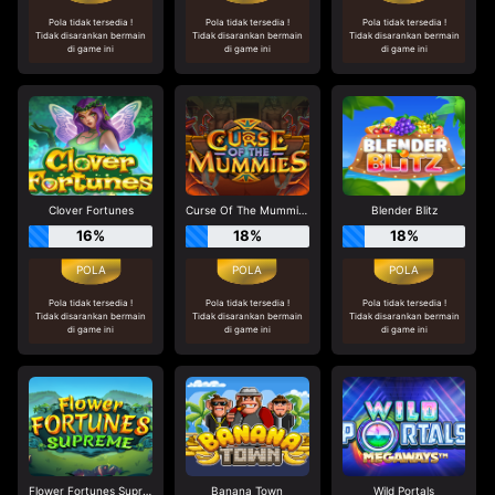
Pola tidak tersedia !
Pola tidak tersedia !
Pola tidak tersedia !
Tidak disarankan bermain
Tidak disarankan bermain
Tidak disarankan bermain
di game ini
di game ini
di game ini
Clover Fortunes
Curse Of The Mummies
Blender Blitz
16%
18%
18%
Pola tidak tersedia !
Pola tidak tersedia !
Pola tidak tersedia !
Tidak disarankan bermain
Tidak disarankan bermain
Tidak disarankan bermain
di game ini
di game ini
di game ini
Flower Fortunes Supreme
Banana Town
Wild Portals