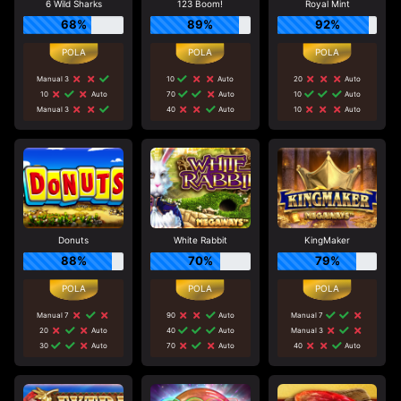
6 Wild Sharks
123 Boom!
Royal Mint
68%
89%
92%
Manual 3
10
Auto
20
Auto
10
Auto
70
Auto
10
Auto
Manual 3
40
Auto
10
Auto
Donuts
White Rabbit
KingMaker
88%
70%
79%
Manual 7
90
Auto
Manual 7
20
Auto
40
Auto
Manual 3
30
Auto
70
Auto
40
Auto