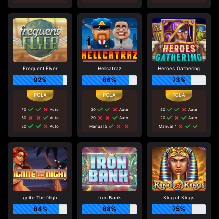
Frequent Flyer
Hellcatraz
Heroes' Gathering
92%
86%
73%
70
Auto
30
Auto
80
Auto
60
Auto
20
Auto
20
Auto
80
Auto
Manual 5
Manual 7
Ignite The Night
Iron Bank
King of Kings
84%
88%
75%