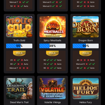
Manual 7
Manual 5
90
Auto
50
Auto
Manual 3
40
Auto
Troll's Gold
Spicy Meatballs
Dragon Born
55%
39%
50%
20
Auto
90
Auto
40
Auto
80
Auto
70
Auto
Manual 9
Manual 7
90
Auto
80
Auto
Dead Man's Trail
Volatile Vikings
Helios Fury