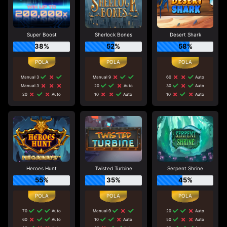
Super Boost
Sherlock Bones
Desert Shark
38%
52%
58%
Manual 3
Manual 9
60
Auto
Manual 3
20
Auto
30
Auto
20
Auto
10
Auto
10
Auto
Heroes Hunt
Twisted Turbine
Serpent Shrine
55%
35%
45%
70
Auto
Manual 9
20
Auto
60
Auto
10
Auto
50
Auto