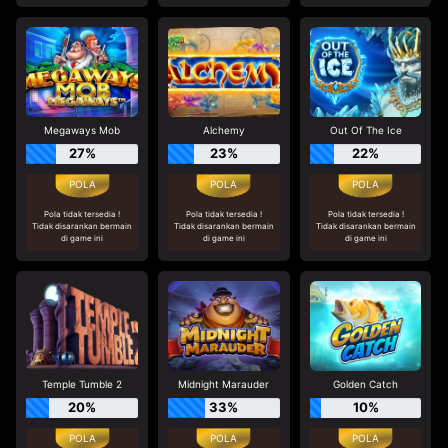
Megaways Mob
Alchemy
Out Of The Ice
27%
23%
22%
Pola tidak tersedia !
Pola tidak tersedia !
Pola tidak tersedia !
Tidak disarankan bermain
Tidak disarankan bermain
Tidak disarankan bermain
di game ini
di game ini
di game ini
Temple Tumble 2
Midnight Marauder
Golden Catch
20%
33%
10%