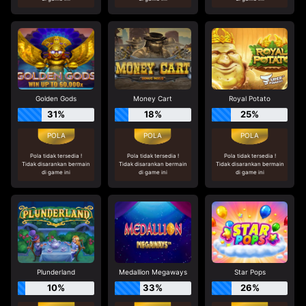
Golden Gods
Money Cart
Royal Potato
31%
18%
25%
Pola tidak tersedia !
Pola tidak tersedia !
Pola tidak tersedia !
Tidak disarankan bermain
Tidak disarankan bermain
Tidak disarankan bermain
di game ini
di game ini
di game ini
Plunderland
Medallion Megaways
Star Pops
10%
33%
26%