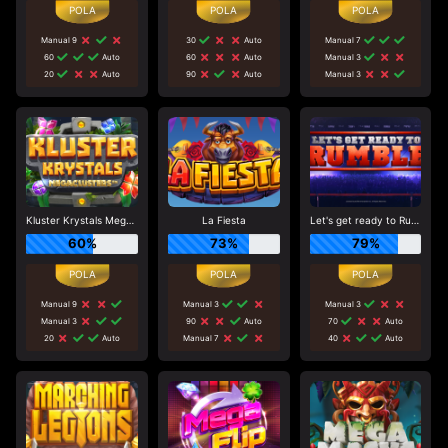
Manual 9
30
Auto
Manual 7
60
Auto
60
Auto
Manual 3
20
Auto
90
Auto
Manual 3
Kluster Krystals Megaclusters
La Fiesta
Let's get ready to Rumble
60%
73%
79%
Manual 9
Manual 3
Manual 3
Manual 3
90
Auto
70
Auto
20
Auto
Manual 7
40
Auto