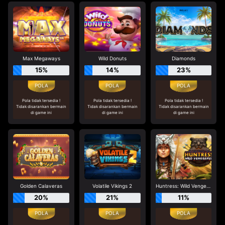
Max Megaways
Wild Donuts
Diamonds
15%
14%
23%
Pola tidak tersedia !
Pola tidak tersedia !
Pola tidak tersedia !
Tidak disarankan bermain
Tidak disarankan bermain
Tidak disarankan bermain
di game ini
di game ini
di game ini
Golden Calaveras
Volatile Vikings 2
Huntress: Wild Vengeance
20%
21%
11%