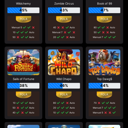
Wildchemy
Zombie Circus
Book of 99
45%
43%
47%
Manual 5
40
Auto
80
Auto
10
Auto
Manual 7
50
Auto
50
Auto
20
Auto
Manual 7
Sails of Fortune
Wild Chapo
Top Dawg$
38%
46%
44%
10
Auto
80
Auto
70
Auto
50
Auto
20
Auto
Manual 7
40
Auto
10
Auto
Manual 5