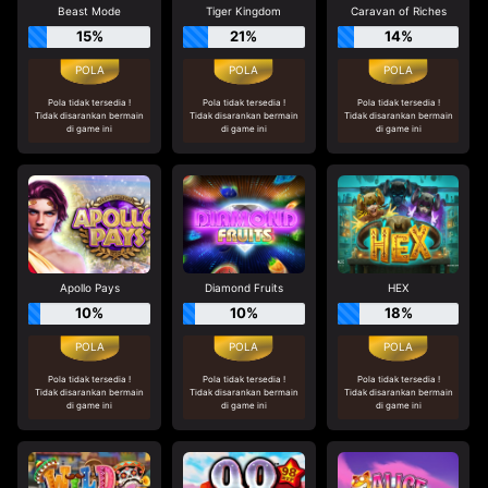
Beast Mode
Tiger Kingdom
Caravan of Riches
15%
21%
14%
Pola tidak tersedia !
Pola tidak tersedia !
Pola tidak tersedia !
Tidak disarankan bermain
Tidak disarankan bermain
Tidak disarankan bermain
di game ini
di game ini
di game ini
Apollo Pays
Diamond Fruits
HEX
10%
10%
18%
Pola tidak tersedia !
Pola tidak tersedia !
Pola tidak tersedia !
Tidak disarankan bermain
Tidak disarankan bermain
Tidak disarankan bermain
di game ini
di game ini
di game ini