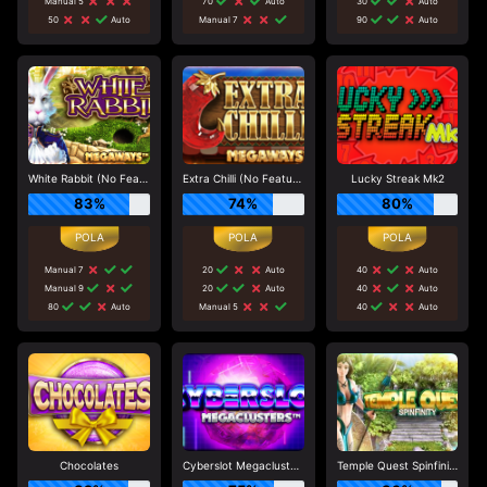
Manual 5
70
Auto
30
Auto
50
Auto
Manual 7
90
Auto
White Rabbit (No Feature Drop)
Extra Chilli (No Feature Drop)
Lucky Streak Mk2
83%
74%
80%
Manual 7
20
Auto
40
Auto
Manual 9
20
Auto
40
Auto
80
Auto
Manual 5
40
Auto
Chocolates
Cyberslot Megaclusters
Temple Quest Spinfinity