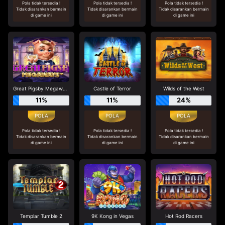
Pola tidak tersedia !
Pola tidak tersedia !
Pola tidak tersedia !
Tidak disarankan bermain
Tidak disarankan bermain
Tidak disarankan bermain
di game ini
di game ini
di game ini
Great Pigsby Megaways
Castle of Terror
Wilds of the West
11%
11%
24%
Pola tidak tersedia !
Pola tidak tersedia !
Pola tidak tersedia !
Tidak disarankan bermain
Tidak disarankan bermain
Tidak disarankan bermain
di game ini
di game ini
di game ini
Templar Tumble 2
9K Kong in Vegas
Hot Rod Racers