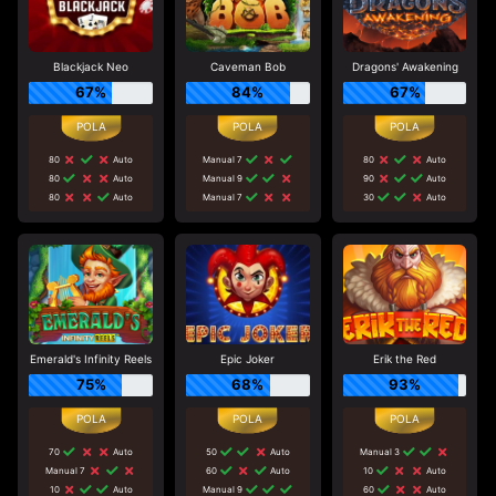
Blackjack Neo
Caveman Bob
Dragons' Awakening
67%
84%
67%
80
Auto
Manual 7
80
Auto
80
Auto
Manual 9
90
Auto
80
Auto
Manual 7
30
Auto
Emerald's Infinity Reels
Epic Joker
Erik the Red
75%
68%
93%
70
Auto
50
Auto
Manual 3
Manual 7
60
Auto
10
Auto
10
Auto
Manual 9
60
Auto