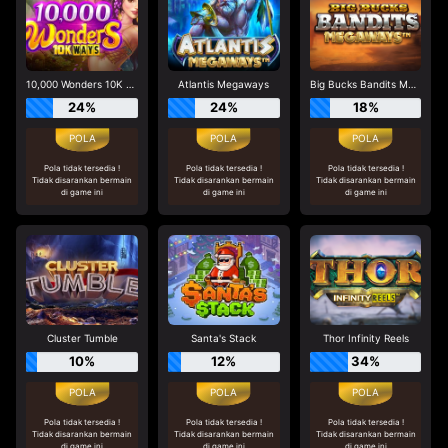
10,000 Wonders 10K Ways
Atlantis Megaways
Big Bucks Bandits Megaways
24%
24%
18%
Pola tidak tersedia !
Pola tidak tersedia !
Pola tidak tersedia !
Tidak disarankan bermain
Tidak disarankan bermain
Tidak disarankan bermain
di game ini
di game ini
di game ini
Cluster Tumble
Santa's Stack
Thor Infinity Reels
10%
12%
34%
Pola tidak tersedia !
Pola tidak tersedia !
Pola tidak tersedia !
Tidak disarankan bermain
Tidak disarankan bermain
Tidak disarankan bermain
di game ini
di game ini
di game ini