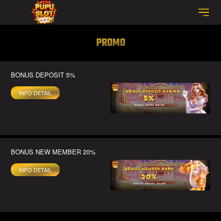
PROMO
BONUS DEPOSIT 5%
INFO DETAIL
BONUS NEW MEMBER 20%
INFO DETAIL